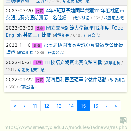
生踴躍參加。
(
營養師
/ 496 /
活動及比賽訊息
)
2023-03-20
4年5班蔡予婕同學榮獲112年度桃園巿
比賽
英語比賽英語朗讀第二名佳績！
(
教學組長
/ 552 /
校園風雲榜
)
2023-03-03
國立臺灣師範大學辦理112年度「Cool
比賽
English 英閱王」比賽
(
教學組長
/ 648 /
研習公告
)
2022-11-10
第七屆桃園市長盃珠心算暨數學公開邀
比賽
請賽
(
教學組長
/ 389 /
研習公告
)
2022-10-31
111校語文競賽比賽文稿音檔
比賽
(
教學組長
/
1241 /
活動及比賽訊息
)
2022-09-22
第四屆利晉盃硬筆字徵件活動
比賽
(
教學組長
/ 658 /
行政公告
)
第一頁
上一頁
(目前頁次)
下一頁
最後頁
«
‹
11
12
13
14
15
16
›
»
https://www.smes.tyc.edu.tw/modules/tadnews/rss.php