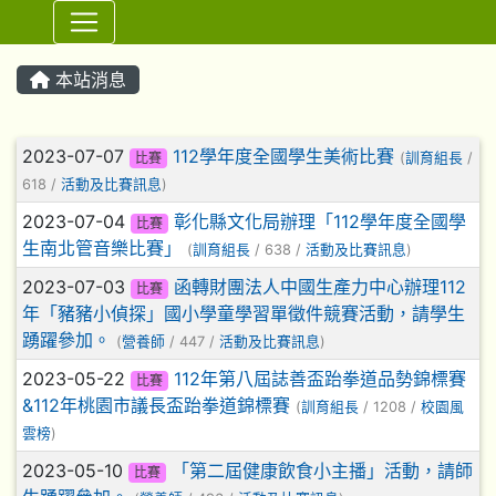
⏸
本站消息
文章列表
2023-07-07
112學年度全國學生美術比賽
比賽
(
訓育組長
/
618 /
活動及比賽訊息
)
2023-07-04
彰化縣文化局辦理「112學年度全國學
比賽
生南北管音樂比賽」
(
訓育組長
/ 638 /
活動及比賽訊息
)
2023-07-03
函轉財團法人中國生產力中心辦理112
比賽
年「豬豬小偵探」國小學童學習單徵件競賽活動，請學生
踴躍參加。
(
營養師
/ 447 /
活動及比賽訊息
)
2023-05-22
112年第八屆誌善盃跆拳道品勢錦標賽
比賽
&112年桃園市議長盃跆拳道錦標賽
(
訓育組長
/ 1208 /
校園風
雲榜
)
2023-05-10
「第二屆健康飲食小主播」活動，請師
比賽