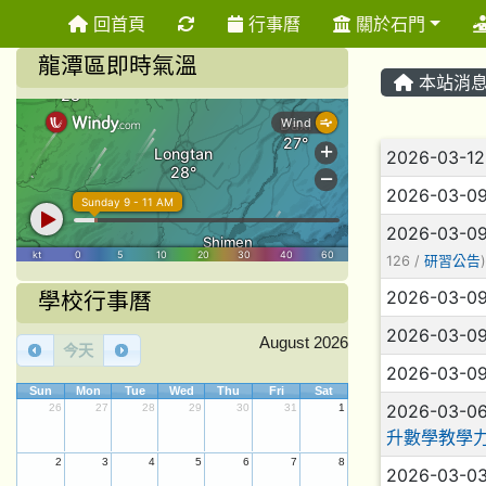
重新取得佈景設定
回首頁
行事曆
關於石門
龍潭區即時氣溫
本站消
文章列
2026-03-1
2026-03-0
2026-03-0
126 /
研習公告
)
2026-03-0
學校行事曆
2026-03-0
August 2026
今天
2026-03-0
Sun
Mon
Tue
Wed
Thu
Fri
Sat
2026-03-0
26
27
28
29
30
31
1
升數學教學
2
3
4
5
6
7
8
2026-03-0