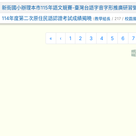
6
新街國小辦理本市115年語文競賽-臺灣台語字音字形推廣研習
5
114年度第二次原住民語認證考試成績揭曉
(
教學組長
/ 217 /
校園
第一頁
上一頁
«
‹
1
2
3
4
5
6
7