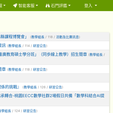
程
智能客服
石門評鑑
登入
⏸
化縣課程博覽會」
(
教學組長
/ 118 /
活動及比賽訊息
)
資訊
(
教學組長
/ 114 /
研習公告
)
學推廣教育碩士學分班」（同歩線上教學）招生簡章
(
教學組長
/
簡章
(
教學組長
/ 118 /
研習公告
)
關係的挑戰』
(
教學組長
/ 126 /
研習公告
)
承轉合-桃園EECC數學社群2場假日共備「數學科結合AI提
教學組長
/ 124 /
研習公告
)