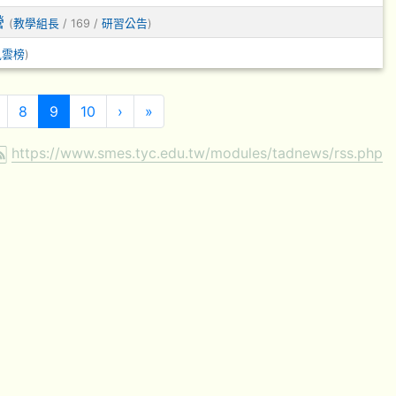
營
(
教學組長
/ 169 /
研習公告
)
風雲榜
)
(目前頁次)
下一頁
最後頁
8
9
10
›
»
https://www.smes.tyc.edu.tw/modules/tadnews/rss.php