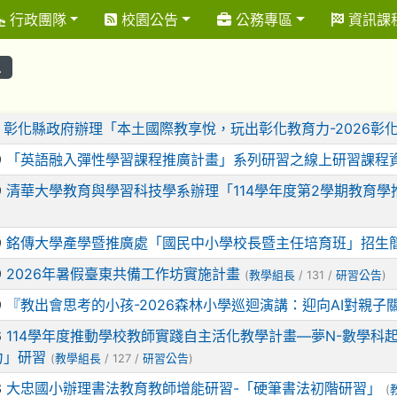
行政團隊
校園公告
公務專區
資訊課
息
表
2
彰化縣政府辦理「本土國際教享悅，玩出彰化教育力-2026彰
9
「英語融入彈性學習課程推廣計畫」系列研習之線上研習課程
9
清華大學教育與學習科技學系辦理「114學年度第2學期教育
9
銘傳大學產學暨推廣處「國民中小學校長暨主任培育班」招生
9
2026年暑假臺東共備工作坊實施計畫
(
教學組長
/ 131 /
研習公告
)
9
『教出會思考的小孩-2026森林小學巡迴演講：迎向AI對親子
6
114學年度推動學校教師實踐自主活化教學計畫—夢N-數學科起
力」研習
(
教學組長
/ 127 /
研習公告
)
3
大忠國小辦理書法教育教師增能研習-「硬筆書法初階研習」
(