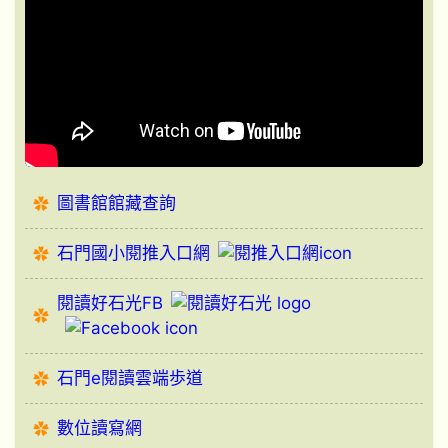
圖書館館藏查詢
石門國小閱推入口網
閱讀好石光FB
石門e閱讀雲端歩道
數位讀寫網