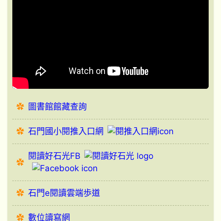
圖書館館藏查詢
石門國小閱推入口網
閱讀好石光FB
石門e閱讀雲端歩道
數位讀寫網