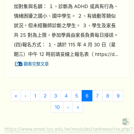
加對象與名額： １、診斷為 ADHD 或具有行為、
情緒困擾之國小、國中學生。 ２、有過動等類似
狀況，但未經醫師診斷之學生。 ３、學生及家長
共 25 對為上限，參加學員由家長負責每日接送。
(四)報名方式： １、請於 115 年 4 月 30 日（星
期三）中午 12 時前填妥線上報名表（ https://d...
觀看完整文章
第一頁
上一頁
(目前頁次)
«
‹
1
2
3
4
5
6
7
8
9
下一頁
最後頁
10
›
»
https://www.smes.tyc.edu.tw/modules/tadnews/rss.php?