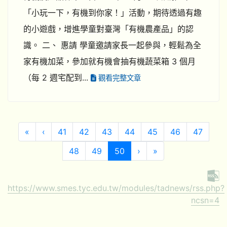
「小玩一下，有機到你家！」活動，期待透過有趣
的小遊戲，增進學童對臺灣「有機農產品」的認
識。 二、 惠請 學童邀請家長一起參與，輕鬆為全
家有機加菜，參加就有機會抽有機蔬菜箱 3 個月
（每 2 週宅配到...
觀看完整文章
第一頁
上一頁
«
‹
41
42
43
44
45
46
47
(目前頁次)
下一頁
最後頁
48
49
50
›
»
https://www.smes.tyc.edu.tw/modules/tadnews/rss.php?
ncsn=4