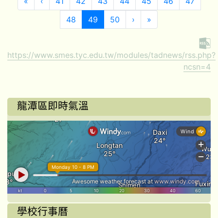
第一頁
上一頁
«
‹
41
42
43
44
45
46
47
(目前頁次)
下一頁
最後頁
48
49
50
›
»
https://www.smes.tyc.edu.tw/modules/tadnews/rss.php?
ncsn=4
龍潭區即時氣溫
學校行事曆