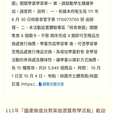
園」闖關學童學習單一 案，請鼓勵學生踴躍參
加，請查照。 說明： 一、依據本府衛生局 111 年
8 月 30 日桃衛食管字第 1110073700 號 函辦
理。 二、本活動設置體驗專區「桃食樂園」闖關
集章 6 個關卡，不限 順序完成 4 關即可至贈品兌
換處進行抽獎，學童完成學習單 後，可憑學習單
至贈品處進行禮品兌換，為增加學童對食 安學習
活動的參與感及趣味性，讓學童以摸彩方式抽獎，
有 15 種獎項，共計 5,945 個獎品。 時間： 10 月
1 日至 10 月 4 日， 地點：桃園市立體育館(桃園
巨蛋 )https:/...
觀看完整文章
111年「國產豬優良教案徵選暨教學活動」歡迎