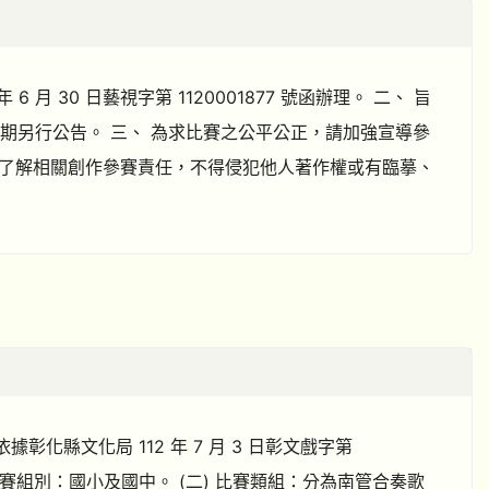
 月 30 日藝視字第 1120001877 號函辦理。 二、 旨
擇期另行公告。 三、 為求比賽之公平公正，請加強宣導參
了解相關創作參賽責任，不得侵犯他人著作權或有臨摹、
彰化縣文化局 112 年 7 月 3 日彰文戲字第
) 比賽組別：國小及國中。 (二) 比賽類組：分為南管合奏歌