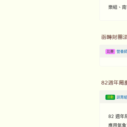
樂組、南
函轉財團
比賽
營養
82週年局
活動
訓育
82 週
應用氣象