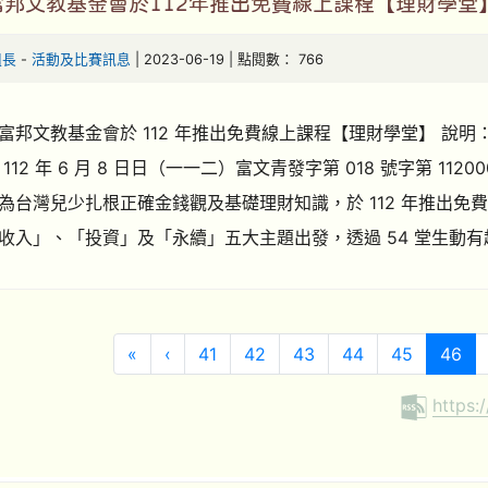
富邦文教基金會於112年推出免費線上課程【理財學堂
組長
-
活動及比賽訊息
| 2023-06-19 | 點閱數： 766
富邦文教基金會於 112 年推出免費線上課程【理財學堂】 說
112 年 6 月 8 日日（一一二）富文青發字第 018 號字第 11
為台灣兒少扎根正確金錢觀及基礎理財知識，於 112 年推出
收入」、「投資」及「永續」五大主題出發，透過 54 堂生動有
第一頁
上一頁
(目
«
‹
41
42
43
44
45
46
https: