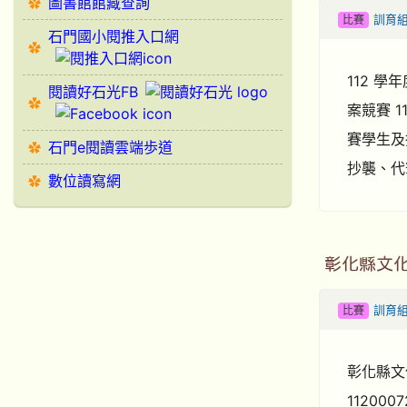
圖書館館藏查詢
比賽
訓育
石門國小閱推入口網
112 學
閱讀好石光FB
案競賽 
賽學生及
石門e閱讀雲端歩道
抄襲、代
數位讀寫網
彰化縣文
比賽
訓育
彰化縣文
1120