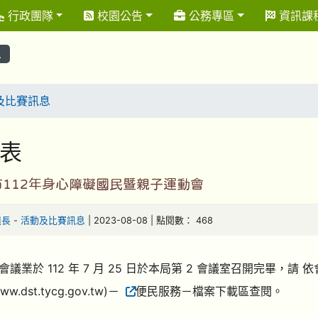
行政團隊
校園公告
公務專區
資訊課
息
及比賽訊息
表
112年身心障礙國民暨親子運動會
組長
-
活動及比賽訊息
| 2023-08-08 | 點閱數： 468
會議業於 112 年 7 月 25 日於本局第 2 會議室召開完畢，
www.dst.tycg.gov.tw)－
便民服務－檔案下載區查閱。