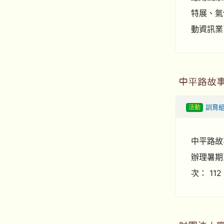
特展、氣
動資訊業已
中平路故
活動
訓育
中平路故
辦理暑期夏
次： 112