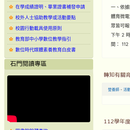
在學成績證明、畢業證書補發申請
一、依據國
體育微電
校外人士協助教學或活動要點
眾皆可報名
校園行動載具使用原則
下午 2 
教育部中小學數位教學指引
間： 11
數位時代媒體素養教育白皮書
石門閱讀專區
轉知有關
營養師
-
活
112學年