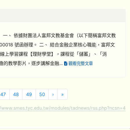
】
明： 一、 依據財團法人富邦文教基金會（以下簡稱富邦文教
20000018 號函辦理。 二、 結合金融企業核心職能，富邦文
免費線上學習課程【理財學堂】，課程從「儲蓄」、「消
趣的教學影片，逐步講解金融...
觀看完整文章
前頁次)
下一頁
最後頁
47
48
49
50
›
»
//www.smes.tyc.edu.tw/modules/tadnews/rss.php?ncsn=4