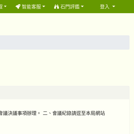
程
智能客服
石門評鑑
登入
⏸
請 依會議決議事項辦理。 二、會議紀錄請逕至本局網站