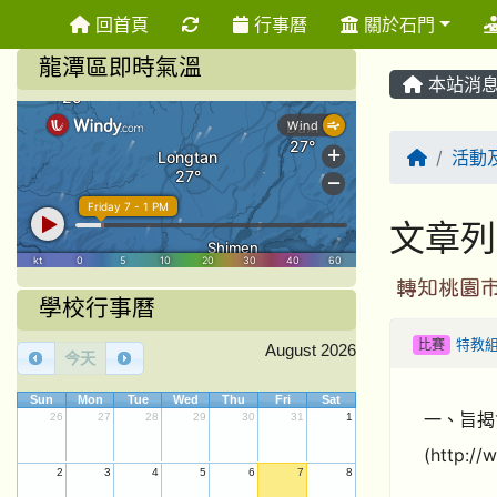
重新取得佈景設定
回首頁
行事曆
關於石門
龍潭區即時氣溫
本站消
回首頁
活動
文章列
轉知桃園市
學校行事曆
比賽
特教
August 2026
今天
Sun
Mon
Tue
Wed
Thu
Fri
Sat
一、旨揭
26
27
28
29
30
31
1
(http://
2
3
4
5
6
7
8