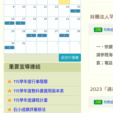
9
10
11
12
13
14
15
1
財團法人罕
16
17
18
19
20
21
22
1
1
活動
特教
23
24
25
26
27
28
29
1
1
2
30
31
1
2
3
4
5
一、依據財
3
請參閱海報或
前往行事曆
宸；電話：
重要宣導連結
115學年度行事簡曆
2023「
115學年度教科書選用版本表
115學年度課程計畫
活動
特教
石小成績評量辦法