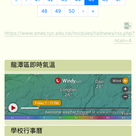
下一頁
最後頁
48
49
50
›
»
https://www.smes.tyc.edu.tw/modules/tadnews/rss.php?
ncsn=4
龍潭區即時氣溫
學校行事曆