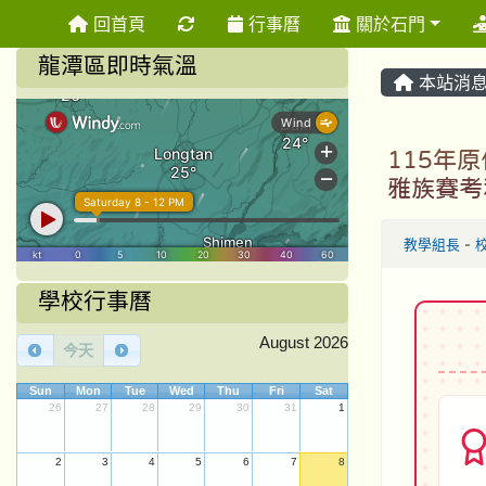
重新取得佈景設定
回首頁
行事曆
關於石門
龍潭區即時氣溫
本站消
115年
雅族賽考
教學組長
-
學校行事曆
August 2026
今天
Sun
Mon
Tue
Wed
Thu
Fri
Sat
26
27
28
29
30
31
1
2
3
4
5
6
7
8