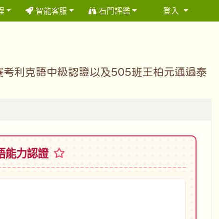
程
智能客服
石門評鑑
登入
⏸
賽考利克語中級認證以及505班王柏元通過泰
族語能力認證