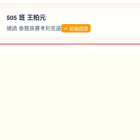
505 班 王柏元
通過 泰雅族賽考利克語
初級認證