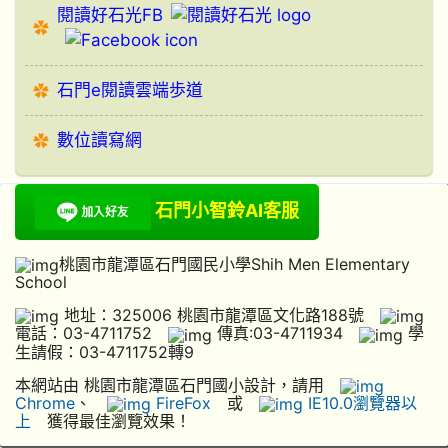
閱讀好石光FB
石門e閱讀雲端歩道
數位讀寫網
石門小智鈴AI客服
桃園市龍潭區石門國民小學Shih Men Elementary
School
地址：325006 桃園市龍潭區文化路188號
電話：03-4711752
傳真:03-4711934
學
生請假：03-4711752轉9
本網站由 桃園市龍潭區石門國小設計，請用
Chrome
、
FireFox
或
IE10.0瀏覽器以
上
獲得最佳瀏覽效果！