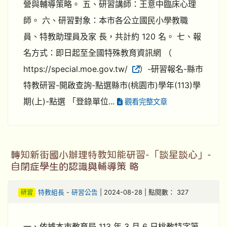
營與輔導策略。 五、研習講師：王意中臨床心理
師。 六、研習對象：本市各公立國民小學教職
員、特教助理員及家 長，共計約 120 名。 七、報
名方式：即日起至全國特殊教育資訊網 （
https://special.moe.gov.tw/
）-研習報名-縣市
特教研習-開啟查詢-點選縣市(桃園市)學年(113)學
期(上)-點選 「登錄單位...
觀看完整文章
轉知新街國小辦理特教知能研習-「談星談心」-
自閉症學生的認識與輔導策 略
研習
特教組長
-
研習公告
| 2024-08-28 | 點閱數： 327
一、依據本市教育局 113 年 3 月 6 日桃教特字第