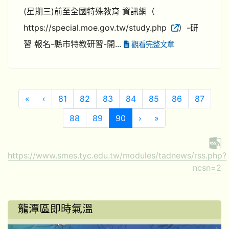
(星期三)前至全國特殊教育 資訊網（
https://special.moe.gov.tw/study.php
）-研
習 報名-縣市特教研習-開...
觀看完整文章
第一頁
上一頁
«
‹
81
82
83
84
85
86
87
(目前頁次)
下一頁
最後頁
88
89
90
›
»
https://www.smes.tyc.edu.tw/modules/tadnews/rss.php?
ncsn=2
龍潭區即時氣溫