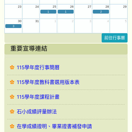
23
24
25
26
27
28
29
1
1
2
30
31
1
2
3
4
5
3
前往行事曆
重要宣導連結
115學年度行事簡曆
115學年度教科書選用版本表
115學年度課程計畫
石小成績評量辦法
在學成績證明、畢業證書補發申請