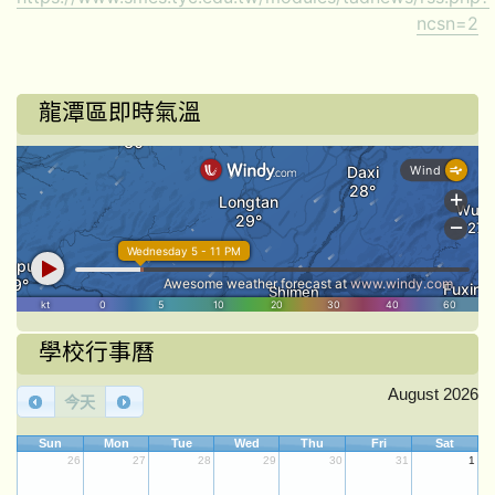
ncsn=2
龍潭區即時氣溫
學校行事曆
August 2026
今天
Sun
Mon
Tue
Wed
Thu
Fri
Sat
26
27
28
29
30
31
1