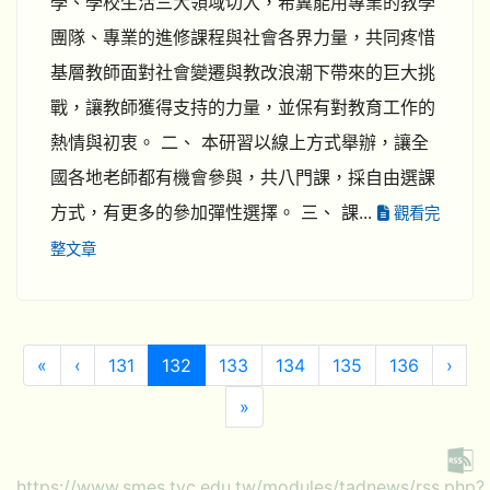
學、學校生活三大領域切入，希冀能用專業的教學
團隊、專業的進修課程與社會各界力量，共同疼惜
基層教師面對社會變遷與教改浪潮下帶來的巨大挑
戰，讓教師獲得支持的力量，並保有對教育工作的
熱情與初衷。 二、 本研習以線上方式舉辦，讓全
國各地老師都有機會參與，共八門課，採自由選課
方式，有更多的參加彈性選擇。 三、 課...
觀看完
整文章
第一頁
上一頁
(目前頁次)
下一
«
‹
131
132
133
134
135
136
›
最後頁
»
https://www.smes.tyc.edu.tw/modules/tadnews/rss.php?