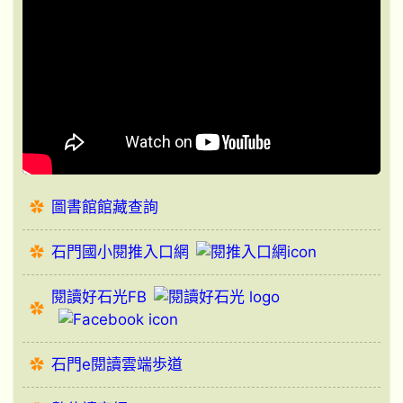
圖書館館藏查詢
石門國小閱推入口網
閱讀好石光FB
石門e閱讀雲端歩道