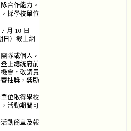
團隊合作能力。
生，採學校單位
 月 10 日
（星期日）截止網
之團隊或個人，
出，登上總統府前
演機會，敬請貴
參賽抽獎，獎勵
辦單位取得學校
權，活動期間可
參活動簡章及報