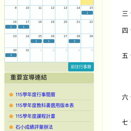
9
10
11
12
13
14
15
三
1
16
17
18
19
20
21
22
1
1
四
23
24
25
26
27
28
29
1
1
2
30
31
1
2
3
4
5
五
3
前往行事曆
重要宣導連結
115學年度行事簡曆
六
115學年度教科書選用版本表
115學年度課程計畫
七
石小成績評量辦法