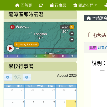
重新取得佈景設定
回首頁
行事曆
關於石門
龍潭區即時氣溫
本站消
「《虎姑
比賽
訓育
說明
學校行事曆
一
August 2026
今天
Sun
Mon
Tue
Wed
Thu
Fri
Sat
26
27
28
29
30
31
1
二
2
3
4
5
6
7
8