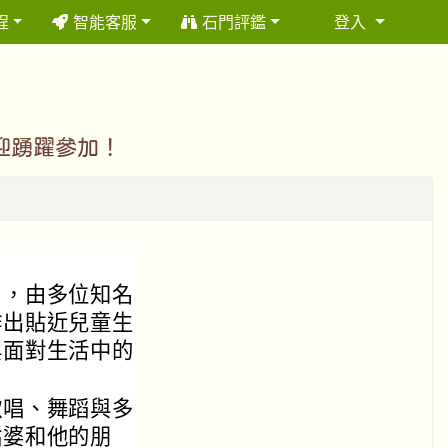
程
智能客服
石門評鑑
登入
⏸
迎踴躍參加！
目，由多位知名
作出貼近兒童生
與面對生活中的
歌唱、舞蹈與多
姑婆和他的朋