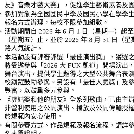
友》音樂才藝大賽」，促進學生藝術素養及
、
參加對象為全國國民中學及國民小學在學學
報名方式辦理，每校不限參加組數。
、
活動期間自 2026 年 6 月 1 日（星期一）起至 7
（星期五）止，並於 2026 年 8 月 31 日
路人氣統計。
、
本活動設有評審評選「最佳演出獎」，獲選
將受邀參與「2026 大 FUN 凱道」開場演
舞台演出，提供學生難得之大型公共舞台表
校踴躍鼓勵參與。另設有「最佳人氣獎」及
豐富，以鼓勵多元參與。
、
《虎姑婆和他的朋友》全系列歌曲，已由主
非營利使用之公開演出、播放及公開傳輸授
於規範內安心使用。
、
有關參賽方式、作品規範及報名流程，請詳
名表單說明。