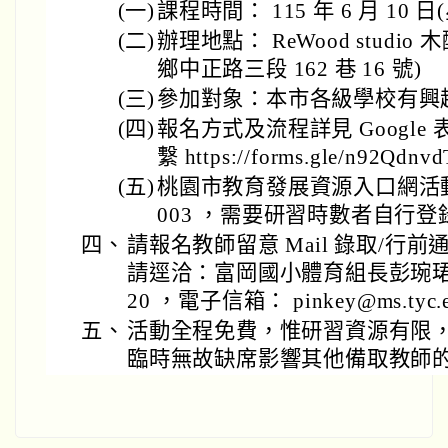
(一)
課程時間： 115 年 6 月 10 日(星
(二)
辦理地點： ReWood studi
鄉中正路三段 162 巷 16 號)
(三)
參加對象：本市各級學校有興趣
(四)
報名方式及流程詳見 Googl
繫 https://forms.gle/n92Qdn
(五)
桃園市教育發展資源入口網活動編號：
003 ，需要研習時數者自行登
四、
請報名教師留意 Mail 錄取/行
請逕洽：富岡國小體育組長彭琬珺老師（
20 ，電子信箱： pinkey@ms.tyc.e
五、
活動全程免費，惟研習資源有限
臨時無故缺席影響其他備取教師