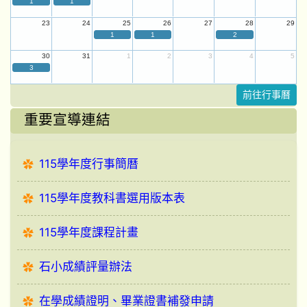
1
1
23
24
25
26
27
28
29
1
1
2
30
31
1
2
3
4
5
3
前往行事曆
重要宣導連結
115學年度行事簡曆
115學年度教科書選用版本表
115學年度課程計畫
石小成績評量辦法
在學成績證明、畢業證書補發申請