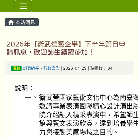
⏸
本站消息
2026年【衛武營藝企學】下半年節目申
請訊息，歡迎師生踴躍參加！
活動
訓育組長
-
行政公告
| 2026-04-29 | 點閱數： 84
說明：
一、
衛武營國家藝術文化中心為南臺
邀請專業表演團隊精心設計演出
院介紹融入精采表演中，希望師
館與藝文表演欣賞，達到培養學
力與接觸美感場域之目的。