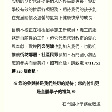
殷切的期盼您能提供個人的經驗或專長，協助
學校有效的推展各項服務，期待我們的孩子能
在充滿關懷及溫馨的氣氛下健康快樂的成長。
目前本校正在積極招募志工新成員，義工的服
務是自願性的工作，但它代表您對教育的愛心
與奉獻。歡迎
阿公阿嬤
也能加入我們，也
歡迎
推薦
街坊鄰居、社區民眾
參加。
石門
國小將因
您的參與而更美好。
如有問題，請致電
4711752
訓育組
。
轉 320
※ 您的參與將是我們熱切的期待；您的付出更
是全體學子的福氣 ※
石門國小學務處敬邀