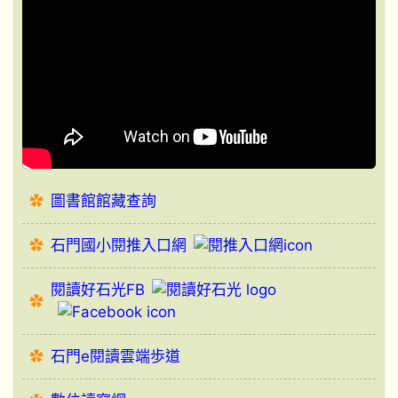
圖書館館藏查詢
石門國小閱推入口網
閱讀好石光FB
石門e閱讀雲端歩道