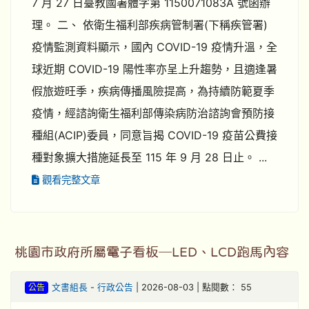
7 月 27 日臺教國署體字第 1150071083A 號函辦
理。 二、 依衛生福利部疾病管制署(下稱疾管署)
疫情監測資料顯示，國內 COVID-19 疫情升溫，全
球近期 COVID-19 陽性率亦呈上升趨勢，且適逢暑
假旅遊旺季，疾病傳播風險提高，為持續防範夏季
疫情，經諮詢衛生福利部傳染病防治諮詢會預防接
種組(ACIP)委員，同意旨揭 COVID-19 疫苗公費接
種對象擴大措施延長至 115 年 9 月 28 日止。 ...
觀看完整文章
桃園市政府所屬電子看板─LED、LCD跑馬內容
公告
文書組長
-
行政公告
| 2026-08-03 | 點閱數： 55