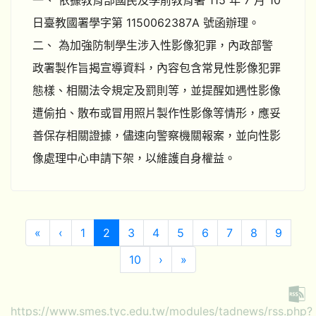
一、 依據教育部國民及學前教育署 115 年 7 月 10
日臺教國署學字第 1150062387A 號函辦理。
二、 為加強防制學生涉入性影像犯罪，內政部警
政署製作旨揭宣導資料，內容包含常見性影像犯罪
態樣、相關法令規定及罰則等，並提醒如遇性影像
遭偷拍、散布或冒用照片製作性影像等情形，應妥
善保存相關證據，儘速向警察機關報案，並向性影
像處理中心申請下架，以維護自身權益。
第一頁
上一頁
(目前頁次)
«
‹
1
2
3
4
5
6
7
8
9
下一頁
最後頁
10
›
»
https://www.smes.tyc.edu.tw/modules/tadnews/rss.php?