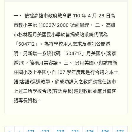
一、 依據高雄市政府教育局 110 年 4 月 26 日高
市教小字第 11032742000 號函辦理。 二、 高雄
市杉林區月美國民小學於旨揭網站系統代碼為
「504712」，為符學校用人需求及資訊公開透
明，另新增一系統代碼「504717」月美國小(客家
巡迴)，簡稱月美客語。 三、 另月美國小與該市新
庄國小及上平國小自 107 學年度起進行合聘之本土
語(客語)巡迴教學，倘成功調入之教師應擔任該市
上述三所學校合聘(客語專長)巡迴教師並應具備客
語專長資格。
第一頁
上一頁
«
‹
171
172
173
174
175
176
177