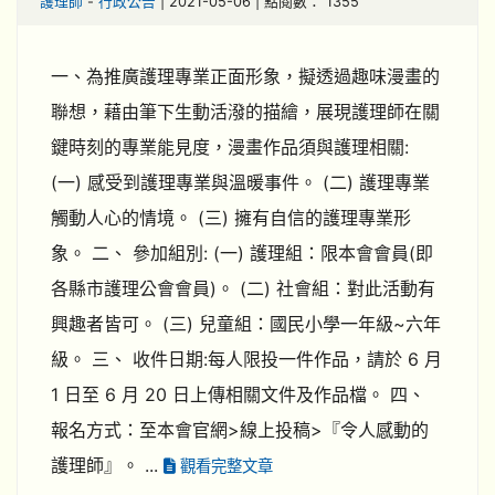
護理師
-
行政公告
| 2021-05-06 | 點閱數： 1355
一、為推廣護理專業正面形象，擬透過趣味漫畫的
聯想，藉由筆下生動活潑的描繪，展現護理師在關
鍵時刻的專業能見度，漫畫作品須與護理相關:
(一) 感受到護理專業與溫暖事件。 (二) 護理專業
觸動人心的情境。 (三) 擁有自信的護理專業形
象。 二、 參加組別: (一) 護理組：限本會會員(即
各縣市護理公會會員)。 (二) 社會組：對此活動有
興趣者皆可。 (三) 兒童組：國民小學一年級~六年
級。 三、 收件日期:每人限投一件作品，請於 6 月
1 日至 6 月 20 日上傳相關文件及作品檔。 四、
報名方式：至本會官網>線上投稿>『令人感動的
護理師』。 ...
觀看完整文章