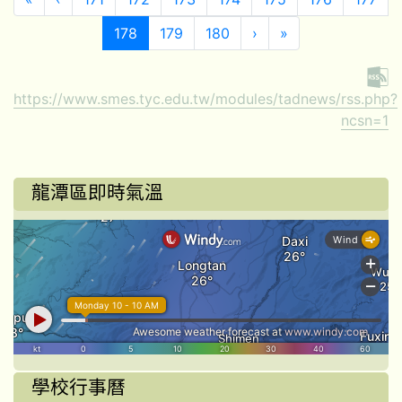
(目前頁次)
下一頁
最後頁
178
179
180
›
»
https://www.smes.tyc.edu.tw/modules/tadnews/rss.php?
ncsn=1
龍潭區即時氣溫
學校行事曆