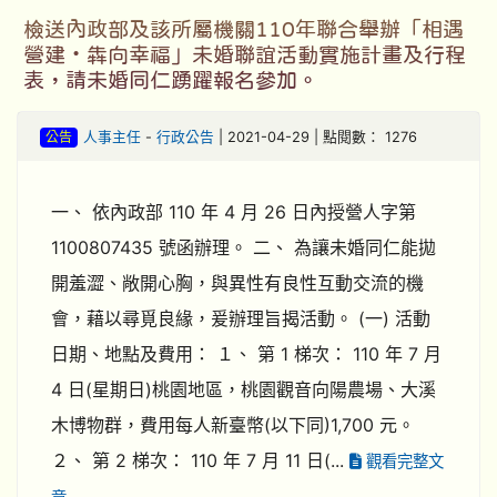
檢送內政部及該所屬機關110年聯合舉辦「相遇
營建‧犇向幸福」未婚聯誼活動實施計畫及行程
表，請未婚同仁踴躍報名參加。
公告
人事主任
-
行政公告
| 2021-04-29 | 點閱數： 1276
一、 依內政部 110 年 4 月 26 日內授營人字第
1100807435 號函辦理。 二、 為讓未婚同仁能拋
開羞澀、敞開心胸，與異性有良性互動交流的機
會，藉以尋覓良緣，爰辦理旨揭活動。 (一) 活動
日期、地點及費用： １、 第 1 梯次： 110 年 7 月
4 日(星期日)桃園地區，桃園觀音向陽農場、大溪
木博物群，費用每人新臺幣(以下同)1,700 元。
２、 第 2 梯次： 110 年 7 月 11 日(...
觀看完整文