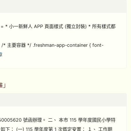
==== * 小一新鮮人 APP 頁面樣式 (獨立封裝) * 所有樣式都
要容器 */ .freshman-app-container { font-
章
畫」
50005620 號函辦理。 二、 本市 115 學年度國民小學特
 (一) 115 學年度第 1 次鑑定安置： １、 工作期