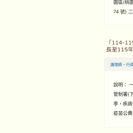
園區(桃園
74 號
「114-
長至115
護理師
-
行
說明： 一
管制署(
季，疾病
疫苗公費接