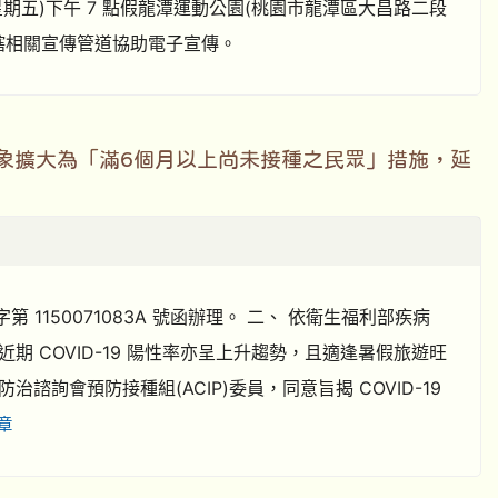
8 日(星期五)下午 7 點假龍潭運動公園(桃園市龍潭區大昌路二段
於所轄相關宣傳管道協助電子宣傳。
接種對象擴大為「滿6個月以上尚未接種之民眾」措施，延
第 1150071083A 號函辦理。 二、 依衛生福利部疾病
近期 COVID-19 陽性率亦呈上升趨勢，且適逢暑假旅遊旺
會預防接種組(ACIP)委員，同意旨揭 COVID-19
章