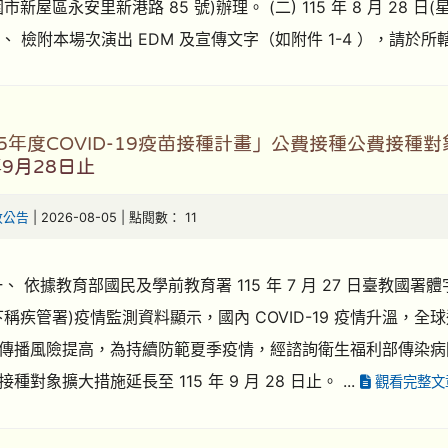
市新屋區永安里新港路 85 號)辦理。 (二) 115 年 8 月 2
) 二、 檢附本場次演出 EDM 及宣傳文字（如附件 1-4 ），請
115年度COVID-19疫苗接種計畫」公費接種公費
年9月28日止
政公告
| 2026-08-05 | 點閱數： 11
、 依據教育部國民及學前教育署 115 年 7 月 27 日臺教國署體字
下稱疾管署)疫情監測資料顯示，國內 COVID-19 疫情升溫，全球
傳播風險提高，為持續防範夏季疫情，經諮詢衛生福利部傳染病防治諮詢
種對象擴大措施延長至 115 年 9 月 28 日止。 ...
觀看完整文