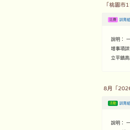
「桃園市
比賽
訓育
說明： 
增事項詳
立平鎮高級
8月「20
活動
訓育
說明： 一