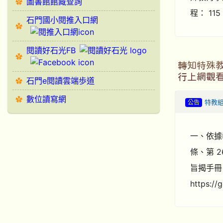
圖書館館藏查詢
程： 11
石門國小閱推入口網
閱讀好石光FB
轉知特殊
行上網觀
石門e閱讀雲端歩道
數位讀寫網
公告
特教
一、依據教
條、第 
旨揭手冊
https:/