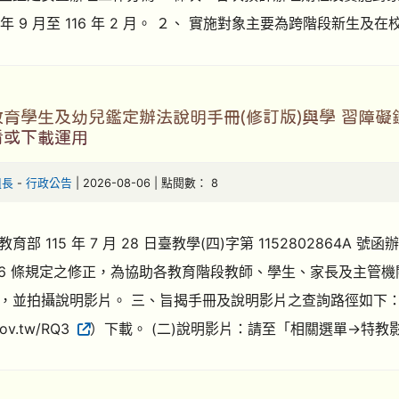
5 年 9 月至 116 年 2 月。 ２、 實施對象主要為跨階段新生及在校
教育學生及幼兒鑑定辦法說明手冊(修訂版)與學 習障
看或下載運用
組長
-
行政公告
| 2026-08-06 | 點閱數： 8
育部 115 年 7 月 28 日臺教學(四)字第 1152802864
26 條規定之修正，為協助各教育階段教師、學生、家長及主管
，並拍攝說明影片。 三、旨揭手冊及說明影片之查詢路徑如下：
/gov.tw/RQ3
）下載。 (二)說明影片：請至「相關選單→特教影音」（ h