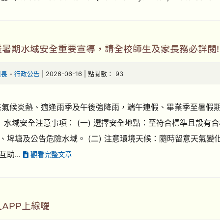
暨暑期水域安全重要宣導，請全校師生及家長務必詳閱!
組長
-
行政公告
| 2026-06-16 | 點閱數： 93
來氣候炎熱、適逢雨季及午後強降雨，端午連假、畢業季至暑假
、 水域安全注意事項： (一) 選擇安全地點：至符合標準且設
、埤塘及公告危險水域。 (二) 注意環境天候：隨時留意天氣變
助...
觀看完整文章
APP上線囉