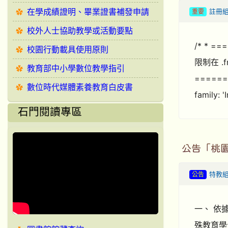
在學成績證明、畢業證書補發申請
重要
註冊
校外人士協助教學或活動要點
/* * 
校園行動載具使用原則
限制在 .f
教育部中小學數位教學指引
======
數位時代媒體素養教育白皮書
family: 
石門閱讀專區
公告「桃
公告
特教
一、 依據
殊教育學