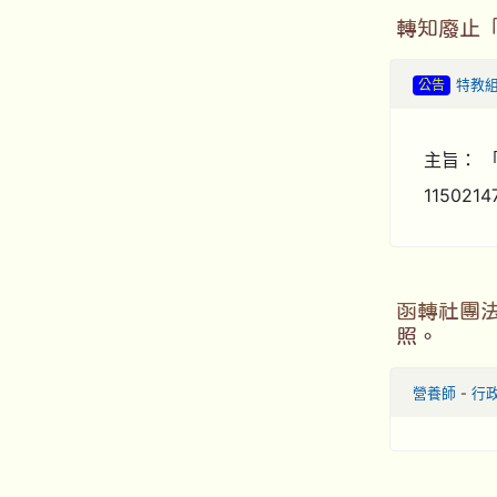
轉知廢止
公告
特教
主旨： 
11502
函轉社團
照。
營養師
-
行