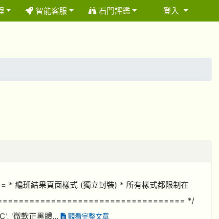
程
智能客服
石門評鑑
登入
⏸
===== * 編班結果頁面樣式 (獨立封裝) * 所有樣式都限制在
==================================== */
s TC', '微軟正黑體...
觀看完整文章