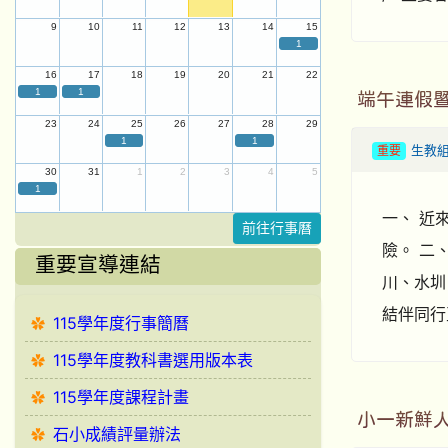
9
10
11
12
13
14
15
1
16
17
18
19
20
21
22
1
1
端午連假
23
24
25
26
27
28
29
1
1
重要
生教
30
31
1
2
3
4
5
1
一、 近
前往行事曆
險。 二
重要宣導連結
川、水圳
結伴同行互
115學年度行事簡曆
115學年度教科書選用版本表
115學年度課程計畫
小一新鮮人
石小成績評量辦法