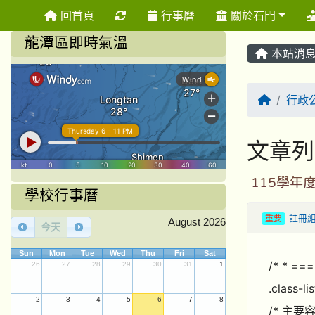
重新取得佈景設定
回首頁
行事曆
關於石門
龍潭區即時氣溫
本站消
回首頁
行政
文章列
115學
學校行事曆
重要
註冊
August 2026
今天
Sun
Mon
Tue
Wed
Thu
Fri
Sat
/* * 
26
27
28
29
30
31
1
.class
2
3
4
5
6
7
8
/* 主要容器 