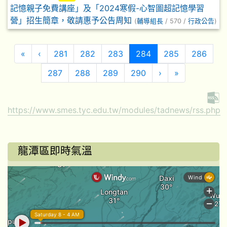
記憶親子免費講座」及「2024寒假-心智圖超記憶學習
營」招生簡章，敬請惠予公告周知
(
輔導組長
/ 570 /
行政公告
)
第一頁
上一頁
(目前頁次)
«
‹
281
282
283
284
285
286
下一頁
最後頁
287
288
289
290
›
»
https://www.smes.tyc.edu.tw/modules/tadnews/rss.php
龍潭區即時氣溫