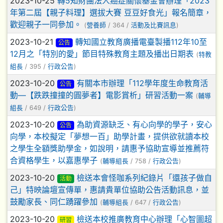
2023-10-25
轉5知財團法人癌症關懷基金會辦理「2023
年第二屆【親子料理】選拔大賽 豆豆好食光」報名簡章，
歡迎親子一同參加。
(
營養師
/ 364 /
活動及比賽訊息
)
2023-10-21
轉知國立教育廣播電臺製播112年10至
公告
12月之「特別的愛」節目特殊教育主題及播出日期表
(
特教
組長
/ 395 /
行政公告
)
2023-10-20
有關本市辦理「112學年度生命教育活
公告
動—【跌跌撞撞的圓夢者】電影賞析」研習活動一案
(
輔導
組長
/ 649 /
行政公告
)
2023-10-20
為助資源缺乏、有心向學的學子，安心
公告
向學，本校擬定「夢想一百」助學計畫，提供欲就讀本校
之學生全額獎助學金，如說明，請惠予協助宣導並推薦符
合資格學生，以嘉惠學子
(
輔導組長
/ 758 /
行政公告
)
2023-10-20
檢送本會怪咖系列紀錄片「還孩子做自
活動
己」特映論壇宣傳單，惠請貴單位協助公告活動訊息，並
鼓勵家長、同仁踴躍參加
(
輔導組長
/ 647 /
行政公告
)
2023-10-20
檢送本校推廣教育中心辦理「心智圖超
研習