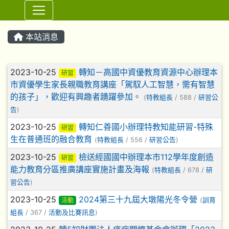
⏸
本站消息
文章列表
2023-10-25
轉知－高國中資優教育資源中心辦理本
研習
市資優學生家長親職教育講座「駕馭人工智慧，需有智慧
的孩子」，歡迎有興趣者踴躍參加。
(
特教組長
/ 588 /
研習公
告
)
2023-10-25
轉知仁善國小辦理特教知能研習-特殊
研習
生在普通班的融合教育
(
特教組長
/ 556 /
研習公告
)
2023-10-25
檢送經國國中辦理本市112學年度創造
研習
能力教育分區推廣講座實施計畫及海報
(
特教組長
/ 678 /
研
習公告
)
2023-10-25
2024第三十九屆大墩陽光冬令營
活動
(
訓育
組長
/ 367 /
活動及比賽訊息
)