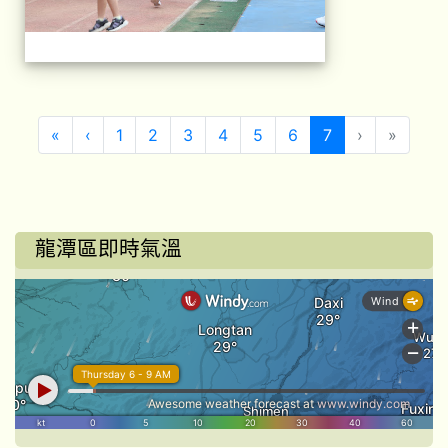
第一頁
上一頁
(目前頁次)
«
‹
1
2
3
4
5
6
7
›
»
龍潭區即時氣溫