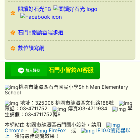
閱讀好石光FB
石門e閱讀雲端歩道
數位讀寫網
石門小智鈴AI客服
桃園市龍潭區石門國民小學Shih Men Elementary
School
地址：325006 桃園市龍潭區文化路188號
電話：03-4711752
傳真:03-4711934
學
生請假：03-4711752轉9
本網站由 桃園市龍潭區石門國小設計，請用
Chrome
、
FireFox
或
IE10.0瀏覽器以
上
獲得最佳瀏覽效果！